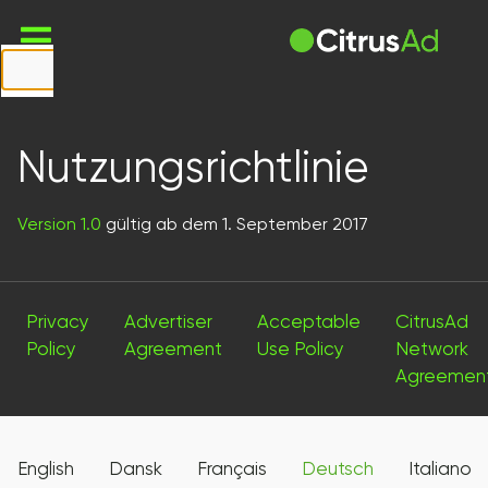
First Name
Last Name
Nutzungsrichtlinie
Company
Version 1.0
gültig ab dem 1. September 2017
Email
Website
Privacy
Advertiser
Acceptable
CitrusAd
URL
Policy
Agreement
Use Policy
Network
Agreemen
Country
Select...
English
Dansk
Français
Deutsch
Italiano
Message